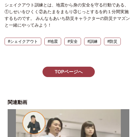
シェイクアウト訓練とは、地震から身の安全を守る行動である、
①しせいをひくく②あたまをまもり③じっとするを約１分間実施
するものです。 みんなもあいち防災キャラクターの防災ナマズン
と一緒にやってみよう！
#シェイクアウト
#地震
#安全
#訓練
#防災
TOPページへ
関連動画