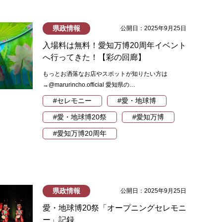
県政情報
公開日：2025年9月25日
入場料は無料！愛知万博20周年イベント
へ行ってきた！【彩の回廊】
もっとお洒落なお店やスポットが知りたい方は
→@marurincho.official 愛知県の…
#セレモニー
#愛・地球博
#愛・地球博20祭
#愛知万博
#愛知万博20周年
県政情報
公開日：2025年9月25日
愛・地球博20祭「オープニングセレモニ
ー」記録