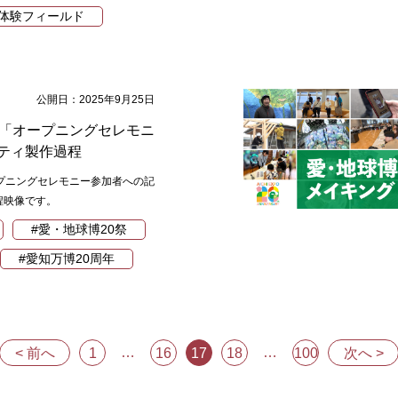
体験フィールド
公開日：2025年9月25日
祭「オープニングセレモニ
ティ製作過程
プニングセレモニー参加者への記
程映像です。
#愛・地球博20祭
#愛知万博20周年
…
…
< 前へ
1
16
17
18
100
次へ >