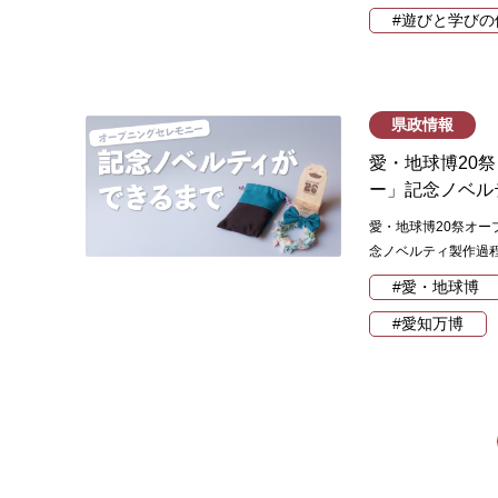
#遊びと学びの
県政情報
愛・地球博20
ー」記念ノベル
愛・地球博20祭オー
念ノベルティ製作過
#愛・地球博
#愛知万博
投
稿