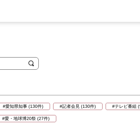
#愛知県知事 (130件)
#記者会見 (130件)
#テレビ番組 (
#愛・地球博20祭 (27件)