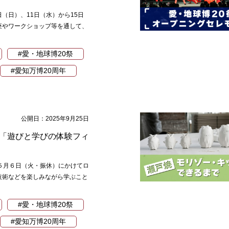
（日）、11日（水）から15日
座やワークショップ等を通して、
#愛・地球博20祭
#愛知万博20周年
公開日：2025年9月25日
祭「遊びと学びの体験フィ
５月６日（火・振休）にかけてロ
技術などを楽しみながら学ぶこと
#愛・地球博20祭
#愛知万博20周年