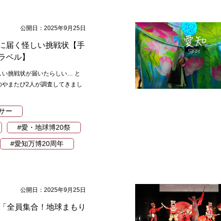
公開日：2025年9月25日
に届く怪しい挑戦状【手
ラベル】
しい挑戦状が届いたらしい… と
のやまたび2人が調査してきまし
サー
#愛・地球博20祭
#愛知万博20周年
公開日：2025年9月25日
祭「全員集合！地球まもり