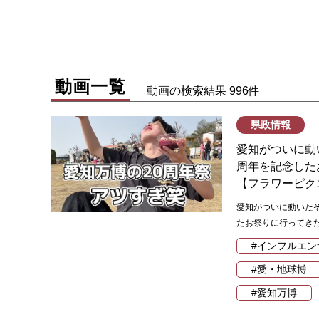
動画一覧
動画の検索結果 996件
県政情報
愛知がついに動
周年を記念した
【フラワーピク
愛知がついに動いたぞ
たお祭りに行ってきた
#インフルエン
#愛・地球博
#愛知万博