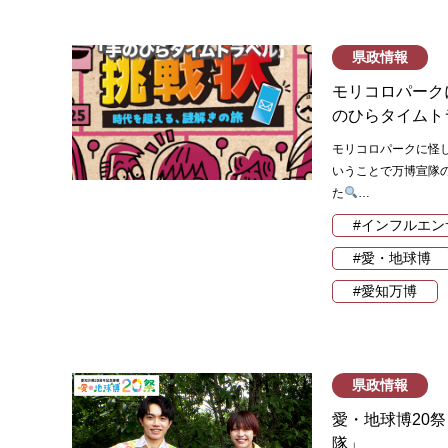
県政情報
モリコロパーク
のひらタイムト
モリコロパークに怪
いうことで万博宣隊
た
…
#インフルエン
#愛・地球博
#愛知万博
県政情報
愛・地球博20
隊」