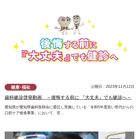
公開日：2023年11月12日
健康･福祉
歯科健診啓発動画 ～後悔する前に 『大丈夫』でも健診へ～
愛知県が愛知県歯科医師会に委託し実施している「令和5年度若い世代からの
口腔ケア推進事業」において、官…