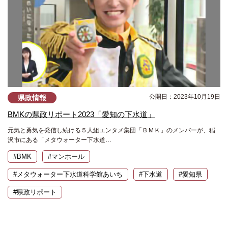
公開日：2023年10月19日
県政情報
BMKの県政リポート2023「愛知の下水道」
元気と勇気を発信し続ける５人組エンタメ集団「ＢＭＫ」のメンバーが、稲
沢市にある「メタウォーター下水道…
#BMK
#マンホール
#メタウォーター下水道科学館あいち
#下水道
#愛知県
#県政リポート