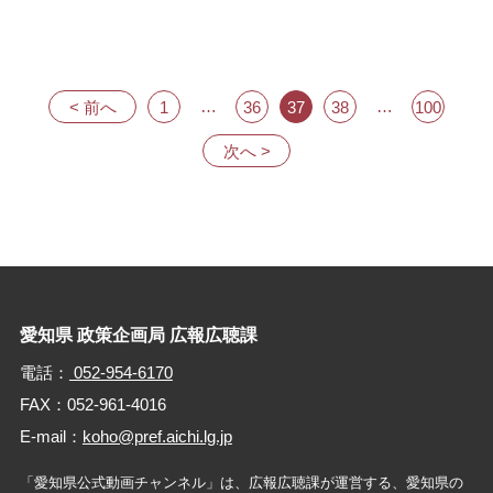
投
稿
の
ペ
…
…
< 前へ
1
36
37
38
100
ー
ジ
次へ >
送
り
愛知県 政策企画局 広報広聴課
電話：
052-954-6170
FAX：052-961-4016
E-mail：
koho@pref.aichi.lg.jp
「愛知県公式動画チャンネル」は、広報広聴課が運営する、
愛知県の