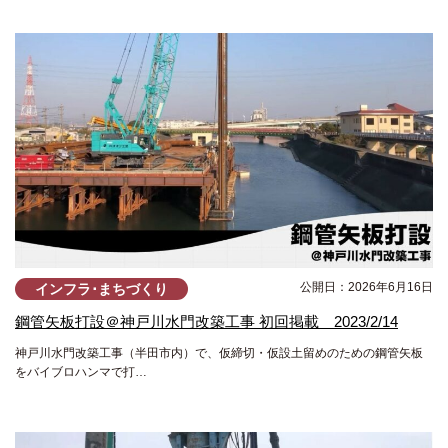
公開日：2026年6月16日
インフラ･まちづくり
鋼管矢板打設＠神戸川水門改築工事 初回掲載 2023/2/14
神戸川水門改築工事（半田市内）で、仮締切・仮設土留めのための鋼管矢板
をバイブロハンマで打…