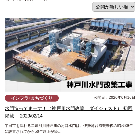
公開日：2026年6月16日
インフラ･まちづくり
水門造ってまーす！（神戸川水門改築 ダイジェスト） 初回
掲載 2023/02/14
半田市を流れる二級河川神戸川の河口水門は、伊勢湾台風襲来後の昭和39年
に設置されてから50年以上が経…