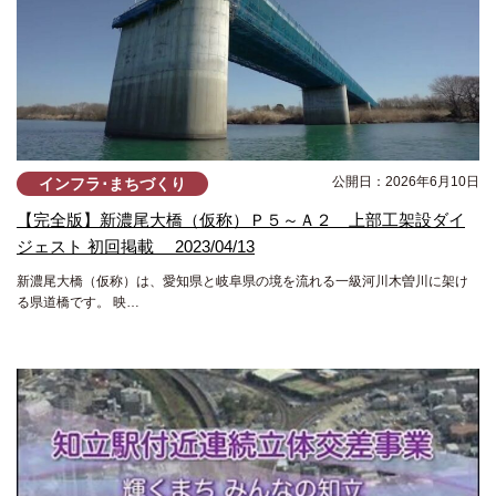
公開日：2026年6月10日
インフラ･まちづくり
【完全版】新濃尾大橋（仮称）Ｐ５～Ａ２ 上部工架設ダイ
ジェスト 初回掲載 2023/04/13
新濃尾大橋（仮称）は、愛知県と岐阜県の境を流れる一級河川木曽川に架け
る県道橋です。 映…