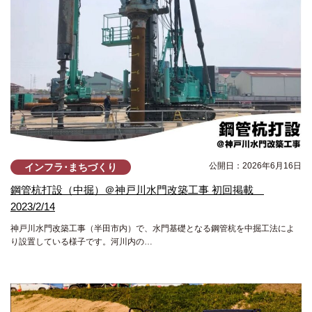
公開日：2026年6月16日
インフラ･まちづくり
鋼管杭打設（中掘）＠神戸川水門改築工事 初回掲載
2023/2/14
神戸川水門改築工事（半田市内）で、水門基礎となる鋼管杭を中掘工法によ
り設置している様子です。河川内の…