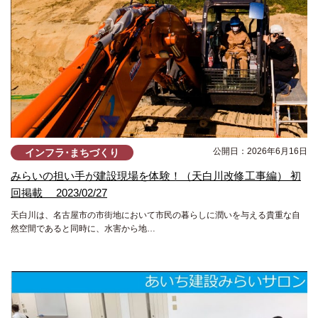
公開日：2026年6月16日
インフラ･まちづくり
みらいの担い手が建設現場を体験！（天白川改修工事編） 初
回掲載 2023/02/27
天白川は、名古屋市の市街地において市民の暮らしに潤いを与える貴重な自
然空間であると同時に、水害から地…