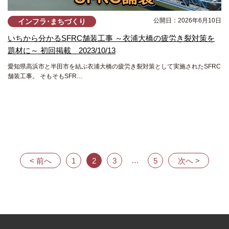
公開日：2026年6月10日
インフラ･まちづくり
いちから分かるSFRC舗装工事 ～衣浦大橋の疲労き裂対策を
題材に～ 初回掲載 2023/10/13
愛知県高浜市と半田市を結ぶ衣浦大橋の疲労き裂対策として実施されたSFRC
舗装工事。 そもそもSFR…
投
稿
の
ペ
…
< 前へ
1
2
3
5
次へ >
ー
ジ
送
り