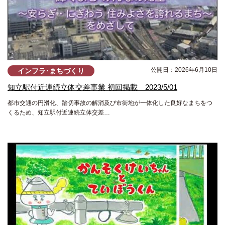
公開日：2026年6月10日
インフラ･まちづくり
知立駅付近連続立体交差事業 初回掲載 2023/5/01
都市交通の円滑化、踏切事故の解消及び市街地が一体化した良好なまちをつ
くるため、知立駅付近連続立体交差…