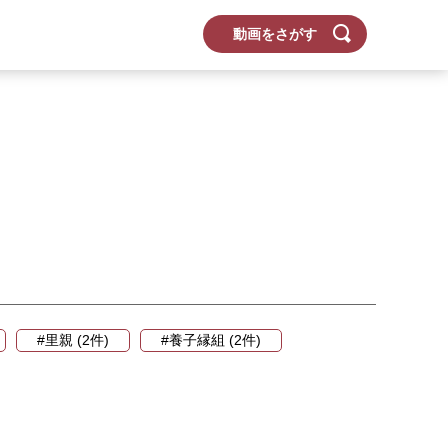
動画をさがす
#里親 (2件)
#養子縁組 (2件)