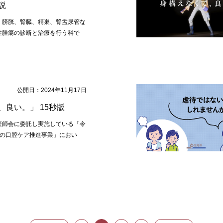
説
、膀胱、腎臓、精巣、腎盂尿管な
性腫瘍の診断と治療を行う科で
公開日：2024年11月17日
良い。」 15秒版
医師会に委託し実施している「令
らの口腔ケア推進事業」におい