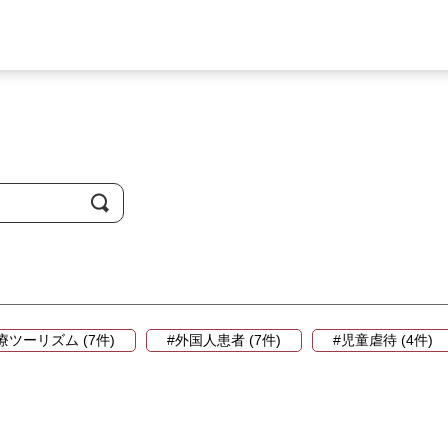
療ツーリズム (7件)
#外国人患者 (7件)
#児童虐待 (4件)