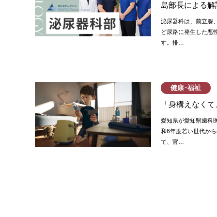
島部長による解
泌尿器科は、前立腺
ど尿路に発生した悪
す。排…
健康･福祉
「身構えなくて、
愛知県が愛知県歯科
和6年度若い世代か
て、官…