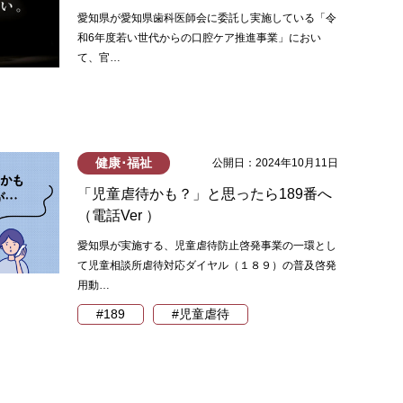
愛知県が愛知県歯科医師会に委託し実施している「令
和6年度若い世代からの口腔ケア推進事業」におい
て、官…
健康･福祉
公開日：2024年10月11日
「児童虐待かも？」と思ったら189番へ
（電話Ver ）
愛知県が実施する、児童虐待防止啓発事業の一環とし
て児童相談所虐待対応ダイヤル（１８９）の普及啓発
用動…
#189
#児童虐待