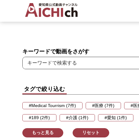
キーワードで動画をさがす
タグで絞り込む
#Medical Tourrism (7件)
#医療 (7件)
#医
#189 (2件)
#介護 (1件)
#愛知 (1件)
もっと見る
リセット