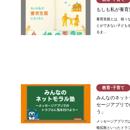
もしも私が養育
養育里親とは、様々
とができない子ども
るま…
教育･子育て
みんなのネット
セージアプリで
う」
メッセージアプリで
報拡散といったトラ