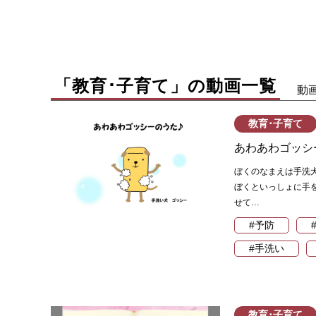
「教育･子育て」の動画一覧
動
教育･子育て
あわあわゴッシ
ぼくのなまえは手洗
ぼくといっしょに手
せて…
#予防
#手洗い
教育･子育て