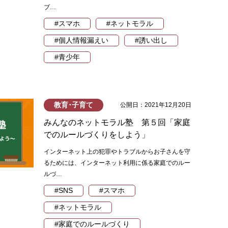
ブ…
#スマホ
#ネットモラル
#個人情報漏えい
#誘い出し
#青少年
教育･子育て
公開日：2021年12月20日
みんなのネットモラル塾 第５回「家庭
でのルールづくりをしよう」
インターネット上の犯罪やトラブルからお子さんを守
るためには、インターネット利用に係る家庭でのルー
ルづ…
#SNS
#スマホ
#ネットモラル
#家庭でのルールづくり