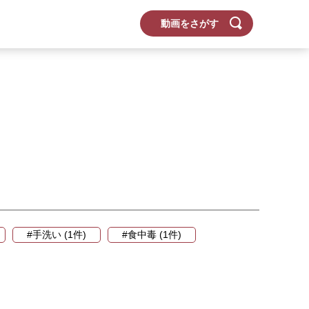
動画をさがす
#手洗い (1件)
#食中毒 (1件)