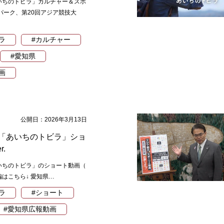
いちのトビラ」カルチャー＆スポ
パーク、第20回アジア競技大
ラ
#カルチャー
#愛知県
画
公開日：2026年3月13日
「あいちのトビラ」ショ
r.
いちのトビラ」のショート動画（
本編はこちら↓ 愛知県…
ラ
#ショート
#愛知県広報動画