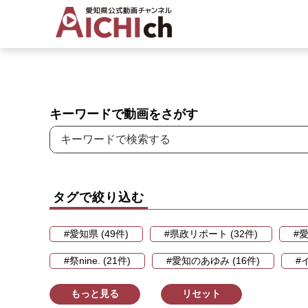
キーワードで動画をさがす
タグで絞り込む
#愛知県 (49件)
#県政リポート (32件)
#愛
#祭nine. (21件)
#愛知のあゆみ (16件)
#
もっと見る
リセット