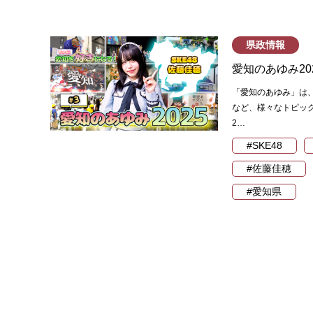
県政情報
愛知のあゆみ20
「愛知のあゆみ」は
など、様々なトピッ
2…
#SKE48
#佐藤佳穂
#愛知県
投
稿
の