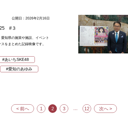
公開日：2026年2月16日
25 #３
、愛知県の施策や施設、イベント
クスをまとめた記録映像です。
#あいちSKE48
#愛知のあゆみ
…
< 前へ
1
2
3
12
次へ >