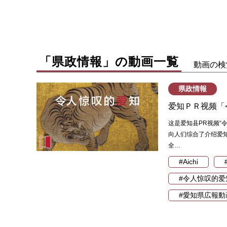
「県政情報」の動画一覧
動画の検
県政情報
爱知ＰＲ视频「
这是爱知县PR视频“
向人们综合了介绍爱
全…
#Aichi
#令人惊叹的爱
#愛知県広報動