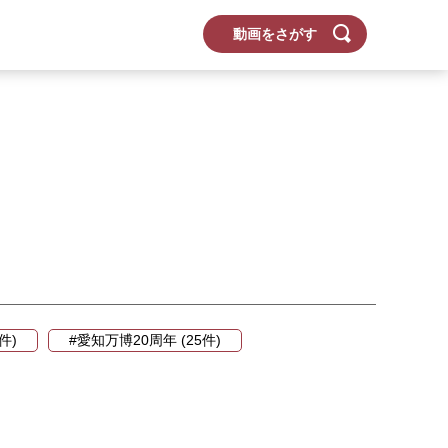
動画をさがす
件)
#愛知万博20周年 (25件)