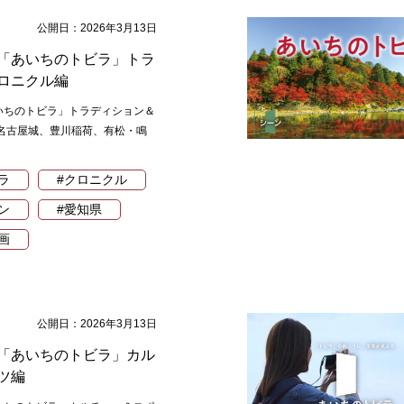
公開日：2026年3月13日
「あいちのトビラ」トラ
ロニクル編
いちのトビラ」トラディション＆
 名古屋城、豊川稲荷、有松・鳴
ラ
#クロニクル
ン
#愛知県
画
公開日：2026年3月13日
「あいちのトビラ」カル
ツ編