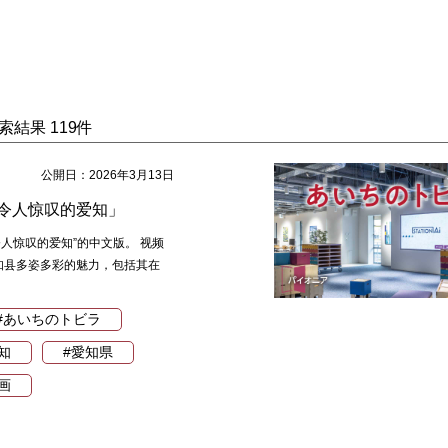
索結果 119件
公開日：2026年3月13日
令人惊叹的爱知」
令人惊叹的爱知”的中文版。 视频
知县多姿多彩的魅力，包括其在
#あいちのトビラ
知
#愛知県
画