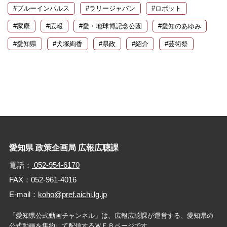
#ブルーインパルス
#ラリージャパン
#ロボット
#家康
#広報
#愛・地球博記念公園
#愛知のあゆみ
#愛知県
#犬塚絢香
#県政
#紹介
#芸術祭
愛知県 政策企画局 広報広聴課
電話：
052-954-6170
FAX：052-961-4016
E-mail：
koho@pref.aichi.lg.jp
「愛知県公式動画チャンネル」は、広報広聴課が運営する、
愛知県の
公式動画を集約して配信するＷＥＢページです。