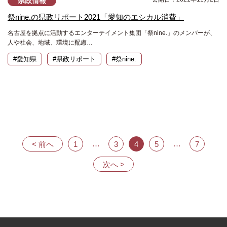
県政情報
祭nine.の県政リポート2021「愛知のエシカル消費」
名古屋を拠点に活動するエンターテイメント集団「祭nine.」のメンバーが、
人や社会、地域、環境に配慮…
#愛知県
#県政リポート
#祭nine.
投
稿
の
ペ
…
…
< 前へ
1
3
4
5
7
ー
ジ
次へ >
送
り