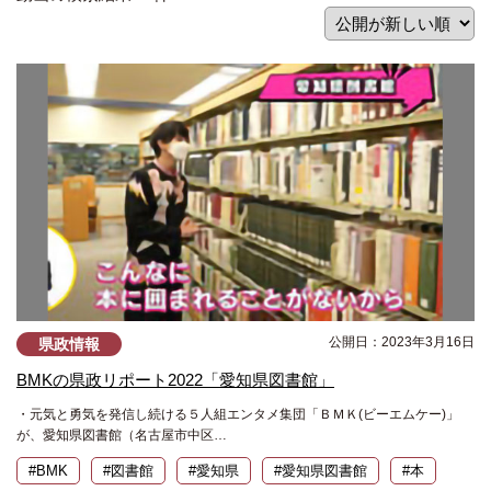
公開日：2023年3月16日
県政情報
BMKの県政リポート2022「愛知県図書館」
・元気と勇気を発信し続ける５人組エンタメ集団「ＢＭＫ(ビーエムケー)」
が、愛知県図書館（名古屋市中区…
#BMK
#図書館
#愛知県
#愛知県図書館
#本