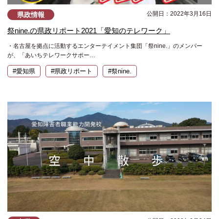
公開日：2022年3月16日
県政情報
祭nine.の県政リポート2021「愛知のテレワーク」
・名古屋を拠点に活動するエンターテイメント集団「祭nine.」のメンバー
が、「あいちテレワークサポー…
#愛知県
#県政リポート
#祭nine.