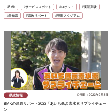
#BMK
#サービスロボット
#ロボット
#実証実験
#愛知県
#県政リポート
#豊田スタジアム
公開日：2023年2月8日
県政情報
BMKの県政リポート2022「あいち低炭素水素サプライチェー
ン」