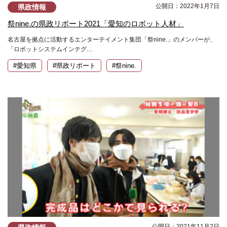
公開日：2022年1月7日
県政情報
祭nine.の県政リポート2021「愛知のロボット人材」
名古屋を拠点に活動するエンターテイメント集団「祭nine.」のメンバーが、
「ロボットシステムインテグ…
#愛知県
#県政リポート
#祭nine.
公開日：2021年11月2日