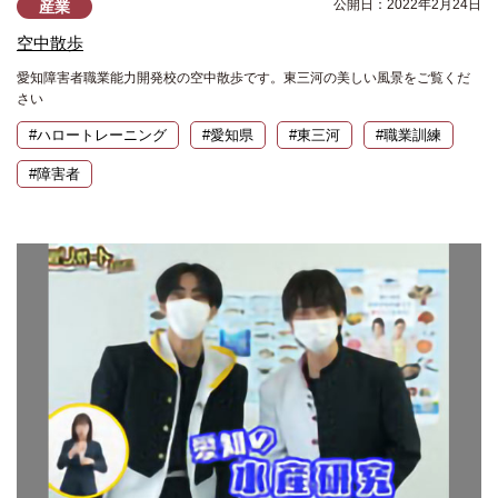
公開日：2022年2月24日
産業
空中散歩
愛知障害者職業能力開発校の空中散歩です。東三河の美しい風景をご覧くだ
さい
#ハロートレーニング
#愛知県
#東三河
#職業訓練
#障害者