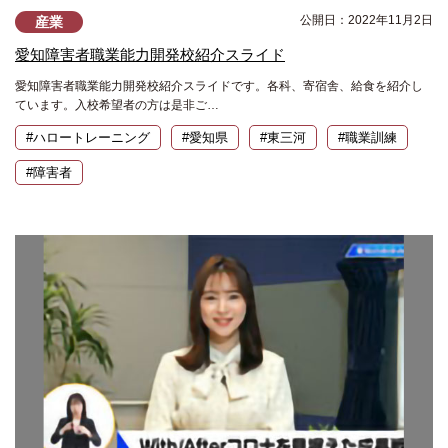
公開日：2022年11月2日
産業
愛知障害者職業能力開発校紹介スライド
愛知障害者職業能力開発校紹介スライドです。各科、寄宿舎、給食を紹介し
ています。入校希望者の方は是非ご…
#ハロートレーニング
#愛知県
#東三河
#職業訓練
#障害者