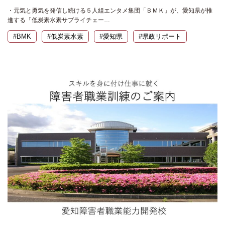
・元気と勇気を発信し続ける５人組エンタメ集団「ＢＭＫ」が、愛知県が推
進する「低炭素水素サプライチェー…
#BMK
#低炭素水素
#愛知県
#県政リポート