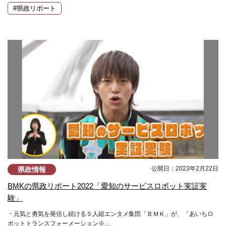
#県政リポート
公開日：2023年2月22日
県政情報
BMKの県政リポート2022「愛知のサービスロボット実証実
験」
・元気と勇気を発信し続ける５人組エンタメ集団「ＢＭＫ」が、「あいちロ
ボットトランスフォーメーション※…