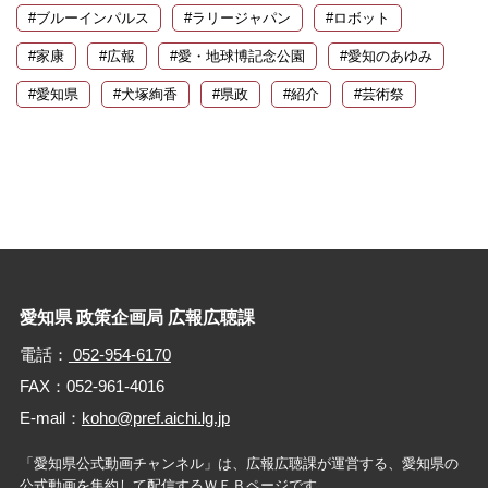
#ブルーインパルス
#ラリージャパン
#ロボット
#家康
#広報
#愛・地球博記念公園
#愛知のあゆみ
#愛知県
#犬塚絢香
#県政
#紹介
#芸術祭
愛知県 政策企画局 広報広聴課
電話：
052-954-6170
FAX：052-961-4016
E-mail：
koho@pref.aichi.lg.jp
「愛知県公式動画チャンネル」は、広報広聴課が運営する、
愛知県の
公式動画を集約して配信するＷＥＢページです。