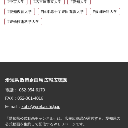
#中京大学
#名古屋市立大学
#愛知大学
#愛知教育大学
#日本赤十字豊田看護大学
#藤田医科大学
#豊橋技術科学大学
愛知県 政策企画局 広報広聴課
電話：
052-954-6170
FAX：052-961-4016
E-mail：
koho@pref.aichi.lg.jp
「愛知県公式動画チャンネル」は、広報広聴課が運営する、
愛知県の
公式動画を集約して配信するＷＥＢページです。