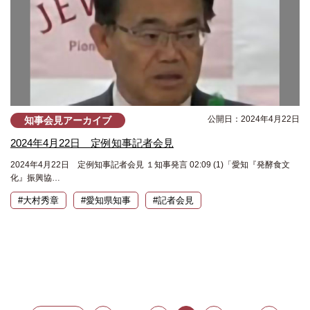
公開日：2024年4月22日
知事会見アーカイブ
2024年4月22日 定例知事記者会見
2024年4月22日 定例知事記者会見 １知事発言 02:09 (1)「愛知『発酵食文
化』振興協…
#大村秀章
#愛知県知事
#記者会見
投
稿
の
ペ