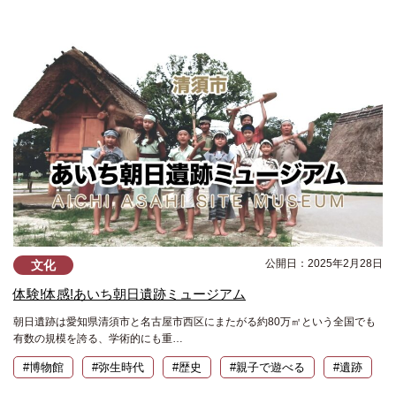
公開日：2025年2月28日
文化
体験!体感!あいち朝日遺跡ミュージアム
朝日遺跡は愛知県清須市と名古屋市西区にまたがる約80万㎡という全国でも
有数の規模を誇る、学術的にも重…
#博物館
#弥生時代
#歴史
#親子で遊べる
#遺跡